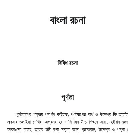
বাংলা রচনা
বিবিধ রচনা
পূর্ণতা
পূর্ণযােগের পন্থায় পদার্পণ করিয়াছ, পূর্ণযােগের অর্থ ও উদ্দেশ্য কি তাহাই
একবার তলাইয়া দেখিয়া অগ্রসর হও ৷ সিদ্ধির উচ্চ শিখরে আরূঢ় হইবার মহৎ
আকাঙক্ষা যাহার, তাহার দুটী কথা সম্যক জানা প্রয়ােজন, উদ্দেশ্য ও পন্থা ৷