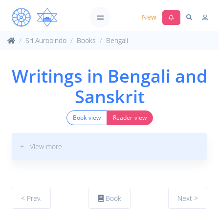
New
Sri Aurobindo
Books
Bengali
Writings in Bengali and
Sanskrit
Book-view
Reader-view
+ View more
< Prev.
Book
Next >