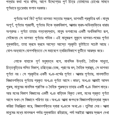
পন্থার কথা পরে বলিব, আগে উদ্দেশ্যের পূর্ণ চিত্র তােমাদের চোখের সামনে
পূর্ণভাবে দৃঢ়রেখায় ফলান দরকার ৷
পূর্ণতার অর্থ কি? পূর্ণতা ভাগবত সত্তার স্বরূপ, ভাগবতী প্রকৃতির ধর্ম ৷ মানুষ
অপূর্ণ, পূর্ণতার প্রয়াসী, পূর্ণতার দিকে ক্রমবিকাশ, আত্মার ক্রম-অভিব্যক্তির ধারায়
অগ্রসর ৷ পূর্ণতা তাহার গন্তব্যস্থান, মানুষ ভগবানের একটী অৰ্ধবিকশিত রূপ,
সেইজন্য সে ভাগবত পূর্ণতার পথিক ৷ এই মানুষরূপ মুকুলে ভাগবত-পদ্মের পূর্ণতা
লুক্কায়িত, তাহা ক্রমে ক্রমে আস্তে আস্তে প্রকৃতি ফুটাইতে সচেষ্ট আছে ৷
যােগ-অভ্যাসে যােগশক্তিতে সে মহাবেগে ত্বরিতবিকাশে ফুটিতে আরম্ভ করে ৷
লােকে যাহাকে পূর্ণ মনুষ্যত্ব বলে, মানসিক উন্নতি, নৈতিক সাধুতা,
চিত্তবৃত্তির ললিত বিকাশ, চরিত্রের তেজ, প্রাণের বল, দৈহিক স্বাস্থ্য, সে ভাগবত
পূর্ণতা নয় ৷ সে প্রকৃতির একটী খণ্ড-ধৰ্ম্মের পূর্ণতা ৷ আত্মার পূর্ণতায়, মানসাতীত
বিজ্ঞানশক্তির পূর্ণতায় প্রকৃত অখণ্ড পূর্ণতা আসে ৷ কারণ, অখণ্ড আত্মাই আসল
পুরুষ, মানুষের মানসিক প্রাণিক ও দৈহিক পুরুষত্ব তাহার একটী খণ্ড বিকাশ মাত্র ৷
আর মনের বিকাশ বিজ্ঞানের একটী খণ্ড বাহ্যিক বিকৃত খেলা, মনের প্রকৃত পূর্ণতা
আসে যখন সে বিজ্ঞানে পরিণত হয় ৷ অখণ্ড আত্মা জগৎকে বিজ্ঞানশক্তিদ্বারা সৃজন
করিয়া নিয়ন্ত্রিত করে, বিজ্ঞানশক্তির দ্বারা খণ্ডকে অখণ্ডে ৷ তুলিয়া দেয় ৷ আত্মা
মানুষের মধ্যে মানসরূপ পর্দায় লুক্কায়িত রহিয়াছে, পর্দা সরাইয়া আত্মার স্বরূপ দেখা