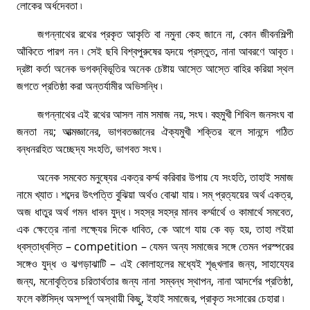
লােকের অর্ধদেবতা ৷
জগন্নাথের রথের প্রকৃত আকৃতি বা নমুনা কেহ জানে না, কোন জীবনশিল্পী
আঁকিতে পারগ নন ৷ সেই ছবি বিশ্বপুরুষের হৃদয়ে প্রস্তুত, নানা আবরণে আবৃত ৷
দ্রষ্টা কর্তা অনেক ভগবদ্‌বিভূতির অনেক চেষ্টায় আস্তে আস্তে বাহির করিয়া স্থল
জগতে প্রতিষ্ঠা করা অন্তর্যামীর অভিসন্ধি ৷
জগন্নাথের এই রথের আসল নাম সমাজ নয়, সংঘ ৷ বহুমুখী শিথিল জনসংঘ বা
জনতা নয়; আত্মজ্ঞানের, ভাগবতজ্ঞানের ঐক্যমুখী শক্তির বলে সানন্দে গঠিত
বন্ধনরহিত অচ্ছেদ্য সংহতি, ভাগবত সংঘ ৷
অনেক সমবেত মনুষ্যের একত্র কৰ্ম্ম করিবার উপায় যে সংহতি, তাহাই সমাজ
নামে খ্যাত ৷ শব্দের উৎপত্তি বুঝিয়া অর্থও বােঝা যায় ৷ সম্ প্রত্যয়ের অর্থ একত্র,
অজ ধাতুর অর্থ গমন ধাবন যুদ্ধ ৷ সহস্র সহস্র মানব কৰ্ম্মার্থে ও কামাৰ্থে সমবেত,
এক ক্ষেত্রে নানা লক্ষ্যের দিকে ধাবিত, কে আগে যায় কে বড় হয়, তাহা লইয়া
ধ্বস্তাধ্বস্তি – competition – যেমন অন্য সমাজের সঙ্গে তেমন পরস্পরের
সঙ্গেও যুদ্ধ ও ঝগড়াঝাটি – এই কোলাহলের মধ্যেই শৃঙ্খলার জন্য, সাহায্যের
জন্য, মনােবৃত্তির চরিতার্থতার জন্য নানা সম্বন্ধ স্থাপন, নানা আদর্শের প্রতিষ্ঠা,
ফলে কষ্টসিদ্ধ অসম্পূর্ণ অস্থায়ী কিছু, ইহাই সমাজের, প্রাকৃত সংসারের চেহারা ৷