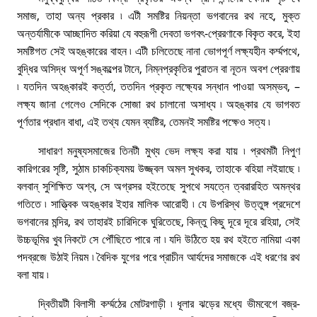
সমাজ, তাহা অন্য প্রকার ৷ এটী সমষ্টির নিয়ন্তা ভগবানের রথ নহে, মুক্ত
অন্তর্যামীকে আচ্ছাদিত করিয়া যে বহুরূপী দেবতা ভগবৎ-প্রেরণাকে বিকৃত করে, ইহা
সমষ্টিগত সেই অহঙ্কারের বাহন ৷ এটী চলিতেছে নানা ভােগপূর্ণ লক্ষ্যহীন কৰ্ম্মপথে,
বুদ্ধির অসিদ্ধ অপূর্ণ সঙ্কল্পের টানে, নিম্নপ্রকৃতির পুরাতন বা নূতন অবশ প্রেরণায়
৷ যতদিন অহঙ্কারই কৰ্ত্তা, ততদিন প্রকৃত লক্ষ্যের সন্ধান পাওয়া অসম্ভব, –
লক্ষ্য জানা গেলেও সেদিকে সােজা রথ চালানাে অসাধ্য ৷ অহঙ্কার যে ভাগবত
পূর্ণতার প্রধান বাধা, এই তথ্য যেমন ব্যষ্টির, তেমনই সমষ্টির পক্ষেও সত্য ৷
সাধারণ মনুষ্যসমাজের তিনটী মুখ্য ভেদ লক্ষ্য করা যায় ৷ প্রথমটী নিপুণ
কারিগরের সৃষ্টি, সুঠাম চাকচিক্যময় উজ্জ্বল অমল সুখকর, তাহাকে বহিয়া লইয়াছে ৷
বলবান্ সুশিক্ষিত অশ্ব, সে অগ্রসর হইতেছে সুপথে সযত্নে ত্বরারহিত অমন্থর
গতিতে ৷ সাত্ত্বিক অহঙ্কার ইহার মালিক আরােহী ৷ যে উপরিস্থ উত্তুঙ্গ প্রদেশে
ভগবানের মন্দির, রথ তাহারই চারিদিকে ঘুরিতেছে, কিন্তু কিছু দূরে দূরে রহিয়া, সেই
উচ্চভূমির খুব নিকটে সে পৌঁছিতে পারে না ৷ যদি উঠিতে হয় রথ হইতে নামিয়া একা
পদব্রজে উঠাই নিয়ম ৷ বৈদিক যুগের পরে প্রাচীন আর্যদের সমাজকে এই ধরণের রথ
বলা যায় ৷
দ্বিতীয়টী বিলাসী কৰ্ম্মঠের মােটরগাড়ী ৷ ধূলার ঝড়ের মধ্যে ভীমবেগে বজ্র-