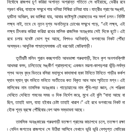
নির্ঘোষে রাজপথ চূর্ণ করিয়া অশান্ত অশ্রান্ত গতিতে সে ধাইয়াছে, ভেরীর রবে
শ্রবণ বধির, যাহাকে সম্মুখে পায় দলিয়া পিষিয়া চলিয়া যায় ৷ যাত্রীর প্রাণের সঙ্কট,
দুর্ঘটনা অবিরল, রথ ভাঙ্গিয়া যায়, আবার কষ্টেসৃষ্টে মেরামতের পর সদর্প চলন ৷ নির্দিষ্ট
লক্ষ্য নাই, তবে যে নূতন দৃশ্য অনতিদূরে চোখের সম্মুখে পড়ে, “এই লক্ষ্য, এই
লক্ষ্য চীৎকার করিয়া করিয়া রথের মালিক রাজসিক অহঙ্কার সেই দিকে ছুটে ৷ এই
রথে চলায় যথেষ্ট ভােগ সুখ আছে, বিপদও অনিবাৰ্য্য, ভগবানের নিকট পৌঁছা
অসম্ভব ৷ আধুনিক পাশ্চাত্যসমাজ এই ধরণেরই মােটরগাড়ী ৷
তৃতীয়টী মলিন পুরান কচ্ছপগতি আধভাঙ্গা গরুরগাড়ী, টানে কৃশ অনশনক্লিষ্ট
আধমরা বলদ, চলিতেছে সঙ্কীর্ণ গ্রাম্যপথে; একজন ময়লা-কাপড়পরা ভূঁড়ি-সৰ্বস্ব
শ্লথ অন্ধ বৃদ্ধ ভিতরে বসিয়া মহাসুখে কাদামাখা হুকা টানিতে টানিতে গাড়ীর কর্কশ
ঘ্যান ঘ্যান্ শব্দ শুনিতে শুনিতে অতীতের কত বিকৃত আধ আধ স্মৃতিতে মগ্ন ৷ এই
মালিকের নাম তামসিক অহঙ্কার ৷ গাড়ােয়ানের নাম পুঁথি-পড়া জ্ঞান, সে পঞ্জিকা
দেখিতে দেখিতে গমনের সময় ও দিক নির্দেশ করে, মুখে এই বুলি “যাহা আছে বা
ছিল, তাহাই ভাল, যাহা হইবার চেষ্টা তাহাই খারাপ ৷” এই রথে ভগবানের নিকট না
হৌক শূন্য ব্রহ্মে পৌঁছিবার বেশ আশু সম্ভাবনা আছে ৷
তামসিক অহঙ্কারের গরুরগাড়ী যতক্ষণ গ্রামের কাচাপথে চলে, ততক্ষণ রক্ষা
৷ যেদিন জগতের রাজপথে সে উঠিয়া আসিবে যেখানে ভূরি ভূরি বেগদৃপ্ত মােটরের