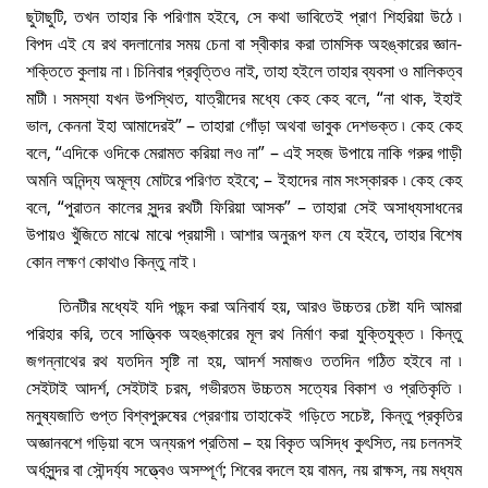
ছুটাছুটি, তখন তাহার কি পরিণাম হইবে, সে কথা ভাবিতেই প্রাণ শিহরিয়া উঠে ৷
বিপদ এই যে রথ বদলানাের সময় চেনা বা স্বীকার করা তামসিক অহঙ্কারের জ্ঞান-
শক্তিতে কুলায় না ৷ চিনিবার প্রবৃত্তিও নাই, তাহা হইলে তাহার ব্যবসা ও মালিকত্ব
মাটী ৷ সমস্যা যখন উপস্থিত, যাত্রীদের মধ্যে কেহ কেহ বলে, “না থাক, ইহাই
ভাল, কেননা ইহা আমাদেরই” – তাহারা গোঁড়া অথবা ভাবুক দেশভক্ত ৷ কেহ কেহ
বলে, “এদিকে ওদিকে মেরামত করিয়া লও না” – এই সহজ উপায়ে নাকি গরুর গাড়ী
অমনি অনিন্দ্য অমূল্য মােটরে পরিণত হইবে; – ইহাদের নাম সংস্কারক ৷ কেহ কেহ
বলে, “পুরাতন কালের সুন্দর রথটী ফিরিয়া আসক” – তাহারা সেই অসাধ্যসাধনের
উপায়ও খুঁজিতে মাঝে মাঝে প্রয়াসী ৷ আশার অনুরূপ ফল যে হইবে, তাহার বিশেষ
কোন লক্ষণ কোথাও কিন্তু নাই ৷
তিনটীর মধ্যেই যদি পছন্দ করা অনিবার্য হয়, আরও উচ্চতর চেষ্টা যদি আমরা
পরিহার করি, তবে সাত্ত্বিক অহঙ্কারের মূল রথ নির্মাণ করা যুক্তিযুক্ত ৷ কিন্তু
জগন্নাথের রথ যতদিন সৃষ্টি না হয়, আদর্শ সমাজও ততদিন গঠিত হইবে না ৷
সেইটাই আদর্শ, সেইটাই চরম, গভীরতম উচ্চতম সত্যের বিকাশ ও প্রতিকৃতি ৷
মনুষ্যজাতি গুপ্ত বিশ্বপুরুষের প্রেরণায় তাহাকেই গড়িতে সচেষ্ট, কিন্তু প্রকৃতির
অজ্ঞানবশে গড়িয়া বসে অন্যরূপ প্রতিমা – হয় বিকৃত অসিদ্ধ কুৎসিত, নয় চলনসই
অর্ধসুন্দর বা সৌন্দৰ্য্য সত্ত্বেও অসম্পূর্ণ; শিবের বদলে হয় বামন, নয় রাক্ষস, নয় মধ্যম