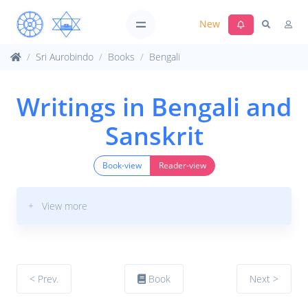
New
Sri Aurobindo
Books
Bengali
Writings in Bengali and
Sanskrit
Book-view
Reader-view
+ View more
< Prev.
Book
Next >