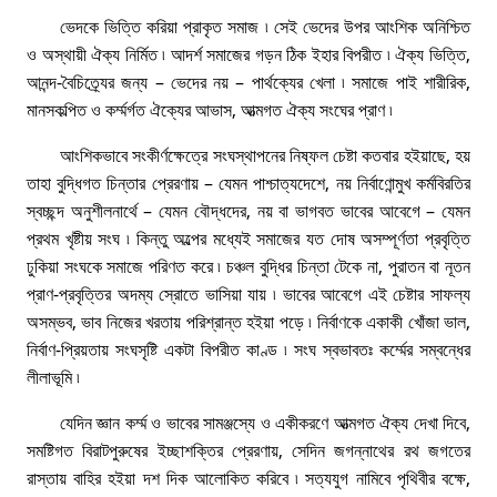
ভেদকে ভিত্তি করিয়া প্রাকৃত সমাজ ৷ সেই ভেদের উপর আংশিক অনিশ্চিত
ও অস্থায়ী ঐক্য নির্মিত ৷ আদর্শ সমাজের গড়ন ঠিক ইহার বিপরীত ৷ ঐক্য ভিত্তি,
আনন্দ-বৈচিত্র্যের জন্য – ভেদের নয় – পার্থক্যের খেলা ৷ সমাজে পাই শারীরিক,
মানসকল্পিত ও কৰ্ম্মর্গত ঐক্যের আভাস, আত্মগত ঐক্য সংঘের প্রাণ ৷
আংশিকভাবে সংকীর্ণক্ষেত্রে সংঘস্থাপনের নিষ্ফল চেষ্টা কতবার হইয়াছে, হয়
তাহা বুদ্ধিগত চিন্তার প্রেরণায় – যেমন পাশ্চাত্যদেশে, নয় নির্বাণােন্মুখ কর্মবিরতির
স্বচ্ছন্দ অনুশীলনার্থে – যেমন বৌদ্ধদের, নয় বা ভাগবত ভাবের আবেগে – যেমন
প্রথম খৃষ্টীয় সংঘ ৷ কিন্তু অল্পের মধ্যেই সমাজের যত দোষ অসম্পূর্ণতা প্রবৃত্তি
ঢুকিয়া সংঘকে সমাজে পরিণত করে ৷ চঞ্চল বুদ্ধির চিন্তা টেকে না, পুরাতন বা নূতন
প্রাণ-প্রবৃত্তির অদম্য স্রোতে ভাসিয়া যায় ৷ ভাবের আবেগে এই চেষ্টার সাফল্য
অসম্ভব, ভাব নিজের খরতায় পরিশ্রান্ত হইয়া পড়ে ৷ নির্বাণকে একাকী খোঁজা ভাল,
নিৰ্বাণ-প্রিয়তায় সংঘসৃষ্টি একটা বিপরীত কাণ্ড ৷ সংঘ স্বভাবতঃ কৰ্ম্মের সম্বন্ধের
লীলাভূমি ৷
যেদিন জ্ঞান কৰ্ম্ম ও ভাবের সামঞ্জস্যে ও একীকরণে আত্মগত ঐক্য দেখা দিবে,
সমষ্টিগত বিরাটপুরুষের ইচ্ছাশক্তির প্রেরণায়, সেদিন জগন্নাথের রথ জগতের
রাস্তায় বাহির হইয়া দশ দিক আলােকিত করিবে ৷ সত্যযুগ নামিবে পৃথিবীর বক্ষে,