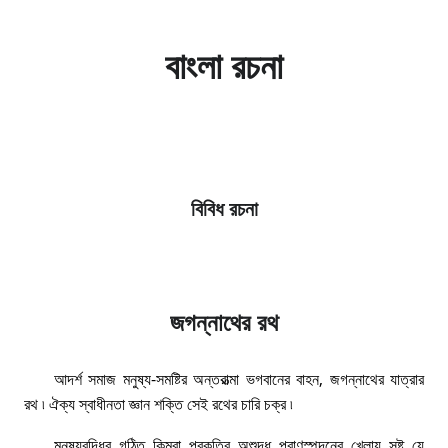
বাংলা রচনা
বিবিধ রচনা
জগন্নাথের রথ
আদর্শ সমাজ মনুষ্য-সমষ্টির অন্তরাত্মা ভগবানের বাহন, জগন্নাথের যাত্রার
রথ ৷ ঐক্য স্বাধীনতা জ্ঞান শক্তি সেই রথের চারি চক্র ৷
মনুষ্যবুদ্ধির গঠিত কিম্বা প্রকৃতির অশুদ্ধ প্রাণস্পন্দনের খেলায় সৃষ্ট যে