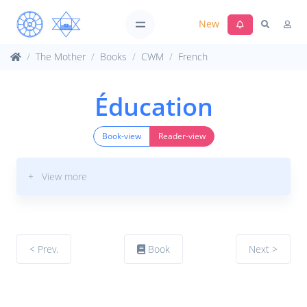
New
The Mother
Books
CWM
French
Éducation
Book-view
Reader-view
+ View more
< Prev.
Book
Next >