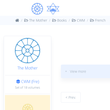
The Mother
Books
CWM
French
The Mother
+ View more
CWM (Fre)
Set of 18 volumes
< Prev.