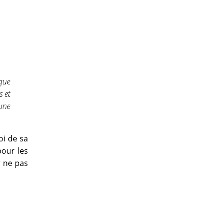
 que
s et
’une
oi de sa
pour les
 ne pas