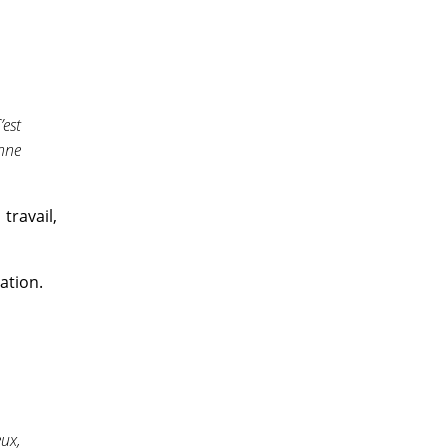
’est
enne
travail,
ation.
eux,