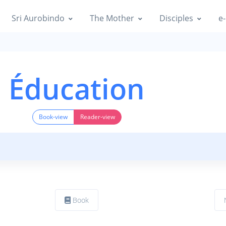
Sri Aurobindo
The Mother
Disciples
e-
Éducation
Book-view
Reader-view
Book