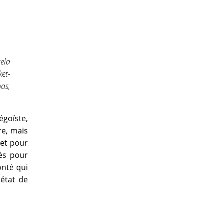
cela
ket-
as,
égoïste,
re, mais
 et pour
ès pour
onté qui
état de