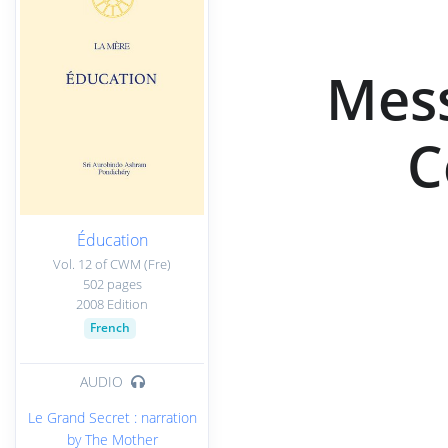
Mess
C
Éducation
Vol. 12 of CWM (Fre)
502 pages
2008 Edition
French
AUDIO
Le Grand Secret : narration
by The Mother