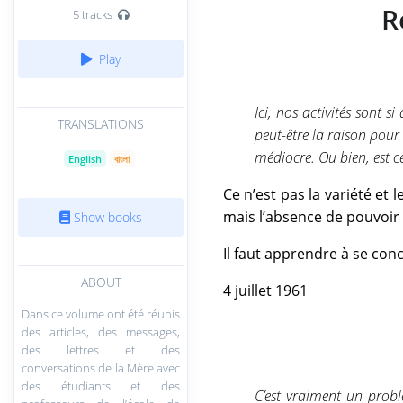
R
5 tracks
Play
Ici, nos activités sont si
TRANSLATIONS
peut-être la raison pou
médiocre. Ou bien, est 
English
বাংলা
Ce n’est pas la variété et 
mais l’absence de pouvoir
Show books
Il faut apprendre à se conc
ABOUT
4 juillet 1961
Dans ce volume ont été réunis
des articles, des messages,
des lettres et des
conversations de la Mère avec
des étudiants et des
C’est vraiment un problèm