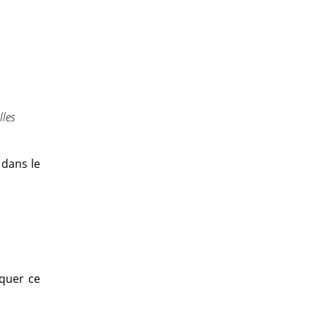
lles
 dans le
iquer ce