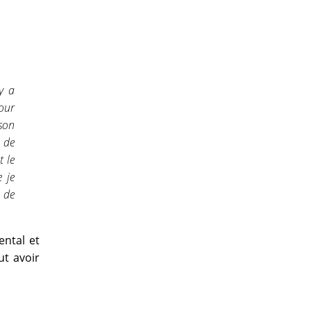
 y a
cour
 son
e de
t le
 je
e de
ntal et
ut avoir