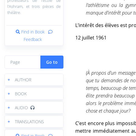
professeurs de l’école de
l’athlétisme ou la gym
l’Ashram, et trois pièces de
manque d’intérêt pour t
théâtre.
L’intérêt des élèves est pr
Find in Book
12 juillet 1961
Feedback
Go to
(À propos d’un message
+
AUTHOR
que tu demandes de nous
temps, beaucoup de temp
+
BOOK
élite prendra beaucoup
alors le problème immé
+
AUDIO
chose et chaque jour?
+
TRANSLATIONS
C’est encore plus impossib
mettre immédiatement au 
Find in Book