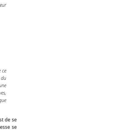
eur
 ce
a du
 une
es,
que
st de se
esse se