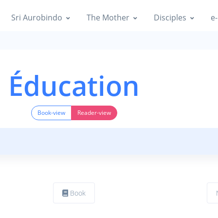
Sri Aurobindo
The Mother
Disciples
e-
Éducation
Book-view
Reader-view
Book