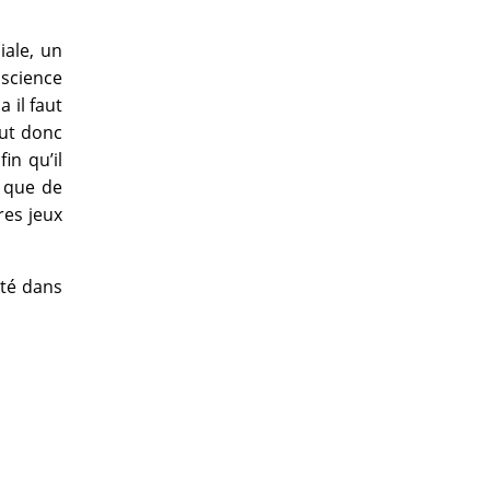
iale, un
science
 il faut
aut donc
in qu’il
s que de
res jeux
nté dans