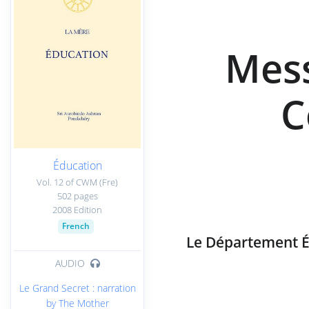
Mess
C
Éducation
Vol. 12 of CWM (Fre)
502 pages
2008 Edition
French
Le Département É
AUDIO
Le Grand Secret : narration
by The Mother