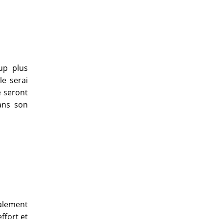
up plus
le serai
e seront
ans son
galement
ffort et