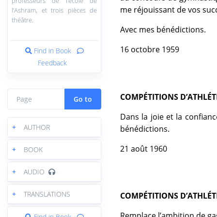
professeurs de l’école de
me réjouissant de vos suc
l’Ashram, et trois pièces de
théâtre.
Avec mes bénédictions.
16 octobre 1959
Find in Book
Feedback
COMPÉTITIONS D’ATHLÉT
Go to
Dans la joie et la confia
+
AUTHOR
bénédictions.
21 août 1960
+
BOOK
+
AUDIO
+
TRANSLATIONS
COMPÉTITIONS D’ATHLÉT
Remplace l’ambition de gag
Find in Book