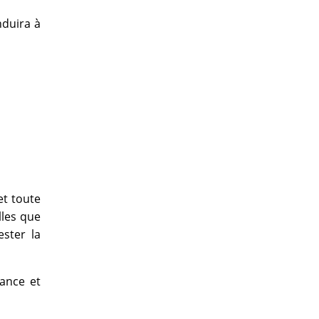
nduira à
et toute
lles que
ster la
ance et