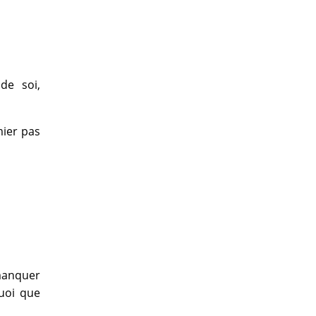
de soi,
mier pas
 manquer
quoi que