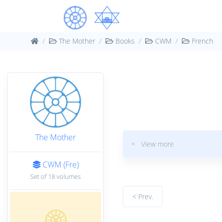
The Mother
Books
CWM
French
The Mother
+ View more
CWM (Fre)
Set of 18 volumes
< Prev.