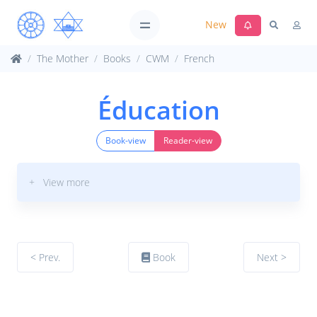
New
The Mother
Books
CWM
French
Éducation
Book-view
Reader-view
+ View more
< Prev.
Book
Next >