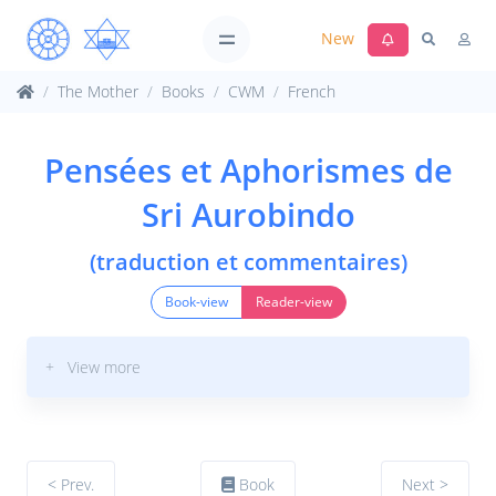
New
The Mother
Books
CWM
French
Pensées et Aphorismes de
Sri Aurobindo
(traduction et commentaires)
Book-view
Reader-view
+ View more
< Prev.
Book
Next >