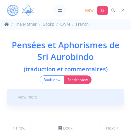
New
The Mother
Books
CWM
French
Pensées et Aphorismes de
Sri Aurobindo
(traduction et commentaires)
Book-view
Reader-view
+ View more
< Prev.
Book
Next >