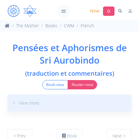
New
The Mother
Books
CWM
French
Pensées et Aphorismes de
Sri Aurobindo
(traduction et commentaires)
Book-view
Reader-view
+ View more
< Prev.
Book
Next >