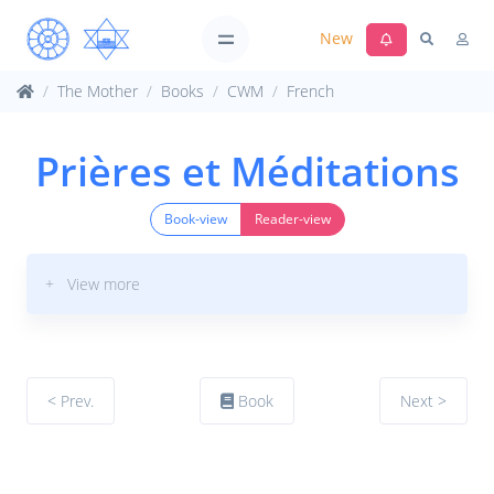
New
The Mother
Books
CWM
French
Prières et Méditations
Book-view
Reader-view
+ View more
< Prev.
Book
Next >