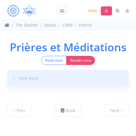
New
The Mother
Books
CWM
French
Prières et Méditations
Book-view
Reader-view
+ View more
< Prev.
Book
Next >