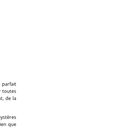
 parfait
r toutes
t, de la
mystères
rien que