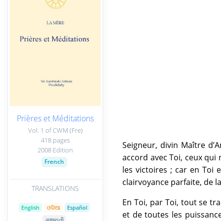
Prières et Méditations
Vol. 1 of CWM (Fre)
418 pages
Seigneur, divin Maître d’A
2008 Edition
accord avec Toi, ceux qui
French
les victoires ; car en Toi
clairvoyance parfaite, de 
TRANSLATIONS
En Toi, par Toi, tout se tr
English
ଓଡିଆ
Español
et de toutes les puissance
ગુજરાતી