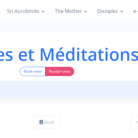
Sri Aurobindo
The Mother
Disciples
e-
es et Méditation
Book-view
Reader-view
Book