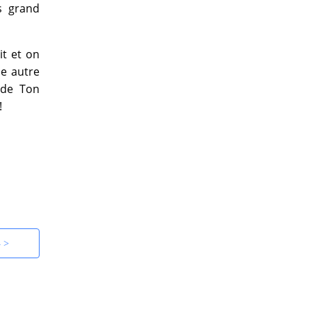
s grand
it et on
ne autre
 de Ton
!
4 >