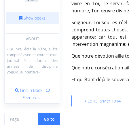
vivre en Toi, Te servir,
nombre, Ton œuvre divine
Show books
Seigneur, Toi seul es réel 
comprend toutes choses, 
apparence; car tout est 
ABOUT
intervention magnanime; et
«Ce livre, écrit la Mère, a été
composé avec les extraits d’un
Que notre dévotion aille t
journal écrit durant des
années de discipline
Que notre consécration ail
yoguique intensive»
Et qu’étant déjà le souverai
Find in Book
Feedback
< Le 13 janvier 1914
Go to