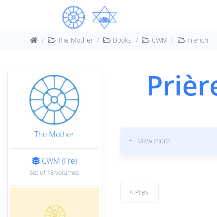
The Mother
Books
CWM
French
Prièr
The Mother
+ View more
CWM (Fre)
Set of 18 volumes
< Prev.