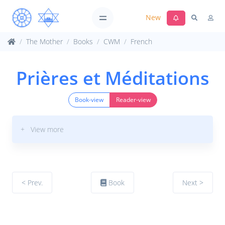
New
The Mother
Books
CWM
French
Prières et Méditations
Book-view
Reader-view
+ View more
< Prev.
Book
Next >