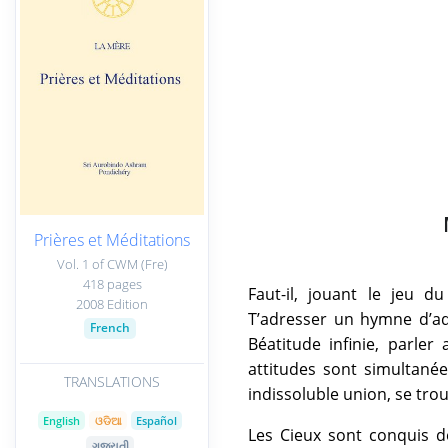
Prières et Méditations
Vol. 1 of CWM (Fre)
418 pages
Faut-il, jouant le jeu d
2008 Edition
T’adresser un hymne d’ador
French
Béatitude infinie, parle
attitudes sont simultanée
TRANSLATIONS
indissoluble union, se trou
English
ଓଡିଆ
Español
Les Cieux sont conquis dé
ગુજરાતી