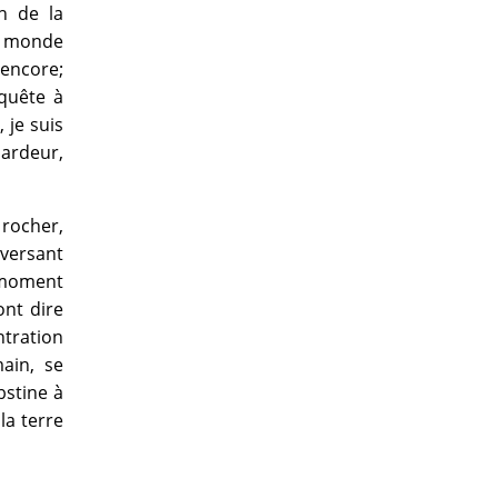
in de la
ce monde
 encore;
nquête à
 je suis
 ardeur,
rocher,
éversant
e moment
ont dire
tration
ain, se
bstine à
la terre