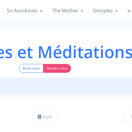
Sri Aurobindo
The Mother
Disciples
e-
es et Méditation
Book-view
Reader-view
Book