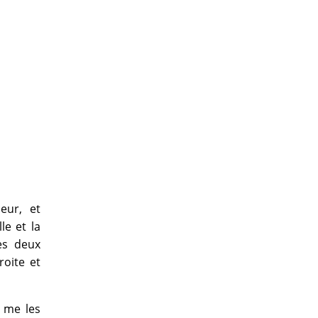
eur, et
le et la
es deux
roite et
e me les