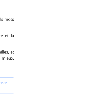
els mots
e et la
lles, et
n mieux,
 1915