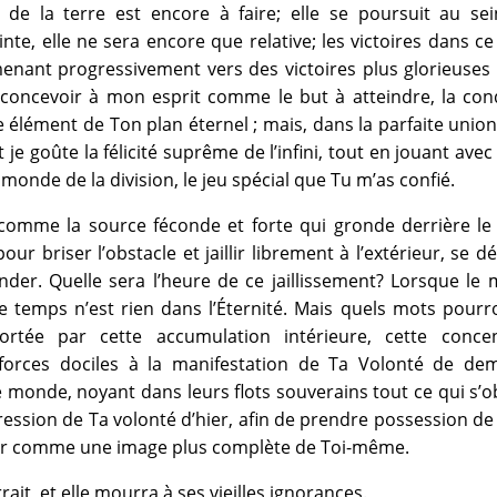
e de la terre est encore à faire; elle se poursuit au se
nte, elle ne sera encore que relative; les victoires dans 
enant progressivement vers des victoires plus glorieuses
t concevoir à mon esprit comme le but à atteindre, la co
e élément de Ton plan éternel ; mais, dans la parfaite union,
t je goûte la félicité suprême de l’infini, tout en jouant avec
 monde de la division, le jeu spécial que Tu m’as confié.
comme la source féconde et forte qui gronde derrière le 
ur briser l’obstacle et jaillir librement à l’extérieur, se d
onder. Quelle sera l’heure de ce jaillissement? Lorsque l
et le temps n’est rien dans l’Éternité. Mais quels mots pourr
ortée par cette accumulation intérieure, cette concen
forces dociles à la manifestation de Ta Volonté de dem
e monde, noyant dans leurs flots souverains tout ce qui s’o
pression de Ta volonté d’hier, afin de prendre possession de 
frir comme une image plus complète de Toi-même.
rait, et elle mourra à ses vieilles ignorances.