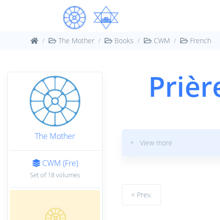
The Mother
Books
CWM
French
Prièr
The Mother
+ View more
CWM (Fre)
Set of 18 volumes
< Prev.