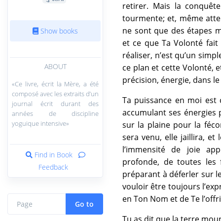
retirer. Mais la conquêt
tourmente; et, même attei
ne sont que des étapes m
Show books
et ce que Ta Volonté fai
réaliser, n’est qu’un simpl
ABOUT
ce plan et cette Volonté, e
précision, énergie, dans le
«Ce livre, écrit la Mère, a été
composé avec les extraits d’un
Ta puissance en moi est 
journal écrit durant des
accumulant ses énergies po
années de discipline
yoguique intensive»
sur la plaine pour la féc
sera venu, elle jaillira, 
l’immensité de joie app
Find in Book
profonde, de toutes les 
Feedback
préparant à déferler sur l
vouloir être toujours l’ex
en Ton Nom et de Te l’of
Go to
Tu as dit que la terre mour