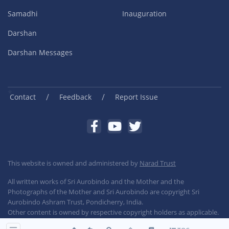
Samadhi
Inauguration
Darshan
Darshan Messages
/
/
Contact
Feedback
Report Issue
This website is owned and administered by
Narad Trust
All written works of Sri Aurobindo and the Mother and the
Photographs of the Mother and Sri Aurobindo are copyright Sri
Aurobindo Ashram Trust, Pondicherry, India.
Other content is owned by respective copyright holders as applicable.