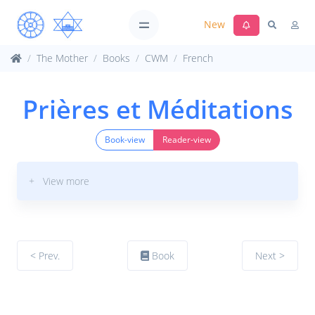
New
The Mother
Books
CWM
French
Prières et Méditations
Book-view
Reader-view
+ View more
< Prev.
Book
Next >