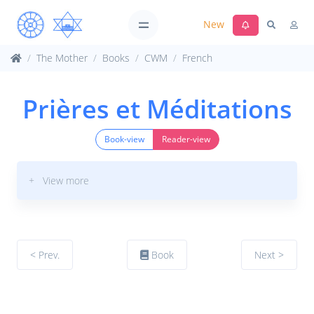
New
The Mother
Books
CWM
French
Prières et Méditations
Book-view
Reader-view
+ View more
< Prev.
Book
Next >