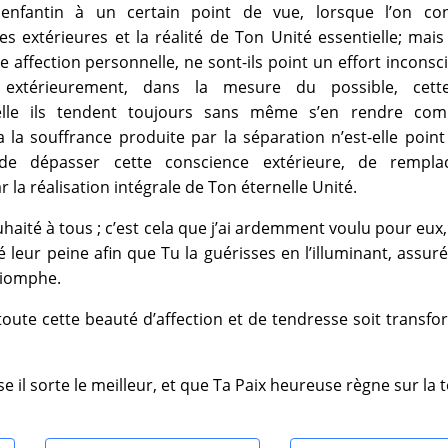
 enfantin à un certain point de vue, lorsque l’on co
 extérieures et la réalité de Ton Unité essentielle; mais
e affection personnelle, ne sont-ils point un effort inconsc
extérieurement, dans la mesure du possible, cett
elle ils tendent toujours sans même s’en rendre com
 la souffrance produite par la séparation n’est-elle poin
de dépasser cette conscience extérieure, de rempla
 la réalisation intégrale de Ton éternelle Unité.
ouhaité à tous ; c’est cela que j’ai ardemment voulu pour eux, 
ié leur peine afin que Tu la guérisses en l’illuminant, assur
triomphe.
oute cette beauté d’affection et de tendresse soit transf
 il sorte le meilleur, et que Ta Paix heureuse règne sur la t