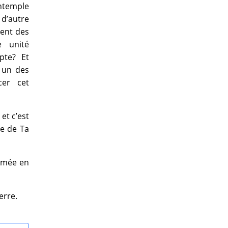
ntemple
 d’autre
ient des
e unité
pte? Et
t un des
cer cet
et c’est
ée de Ta
ormée en
erre.