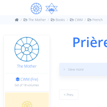
The Mother
Books
CWM
French
Prièr
The Mother
+ View more
CWM (Fre)
Set of 18 volumes
< Prev.