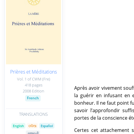
Prières et Méditations
Vol. 1 of CWM (Fre)
418 pages
Après avoir vivement souff
2008 Edition
la guérir en infusant en
French
bonheur. Il ne faut point fui
savoir l’approfondir suf
TRANSLATIONS
portes de la conscience éte
English
ଓଡିଆ
Español
Certes cet attachement s
ગુજરાતી