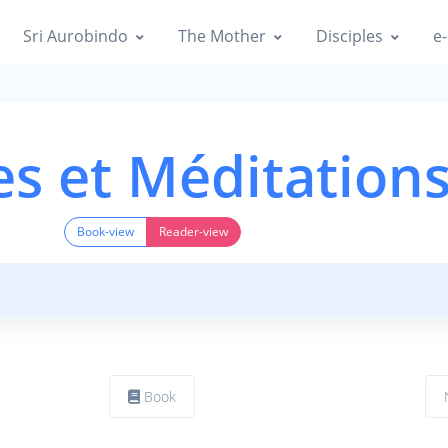
Sri Aurobindo
The Mother
Disciples
e-
es et Méditation
Book-view
Reader-view
Book