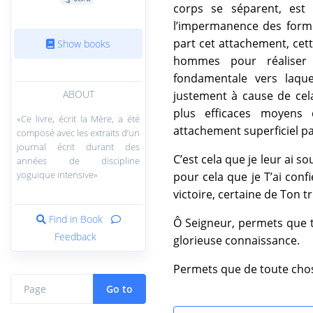
corps se séparent, est
l’impermanence des formes
part cet attachement, cett
Show books
hommes pour réaliser 
fondamentale vers laqu
ABOUT
justement à cause de cela
plus efficaces moyens 
«Ce livre, écrit la Mère, a été
attachement superficiel par
composé avec les extraits d’un
journal écrit durant des
C’est cela que je leur ai s
années de discipline
yoguique intensive»
pour cela que je T’ai conf
victoire, certaine de Ton 
Find in Book
Ô Seigneur, permets que t
Feedback
glorieuse connaissance.
Permets que de toute chose
Go to