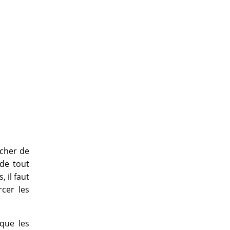
âcher de
 de tout
, il faut
rcer les
que les