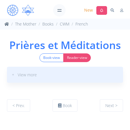
New
The Mother
Books
CWM
French
Prières et Méditations
Book-view
Reader-view
+ View more
< Prev.
Book
Next >