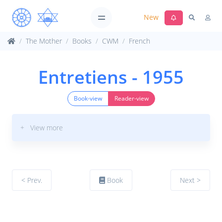
New
The Mother
Books
CWM
French
Entretiens - 1955
Book-view
Reader-view
+ View more
< Prev.
Book
Next >