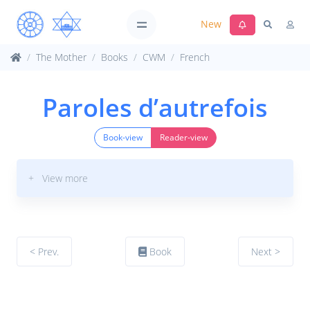
New
The Mother
Books
CWM
French
Paroles d’autrefois
Book-view
Reader-view
+ View more
< Prev.
Book
Next >