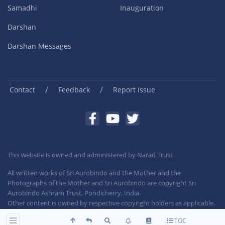
Samadhi
Inauguration
Darshan
Darshan Messages
/
/
Contact
Feedback
Report Issue
This website is owned and administered by
Narad Trust
All written works of Sri Aurobindo and the Mother and the
Photographs of the Mother and Sri Aurobindo are copyright Sri
Aurobindo Ashram Trust, Pondicherry, India.
Other content is owned by respective copyright holders as applicable.
TOC