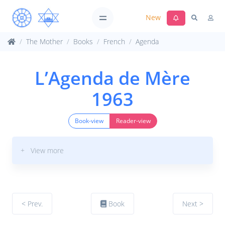
New
The Mother
Books
French
Agenda
L’Agenda de Mère
1963
Book-view
Reader-view
+ View more
< Prev.
Book
Next >