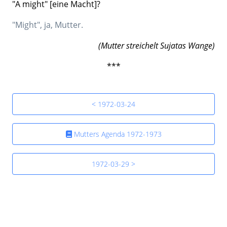
"A might" [eine Macht]?
"Might", ja, Mutter.
(Mutter streichelt Sujatas Wange)
***
< 1972-03-24
Mutters Agenda 1972-1973
1972-03-29 >