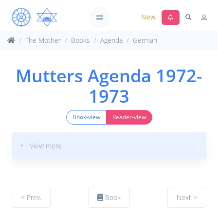
New
The Mother
Books
Agenda
German
Mutters Agenda 1972-
1973
Book-view
Reader-view
+ View more
< Prev.
Book
Next >