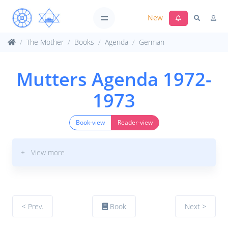
New
The Mother
Books
Agenda
German
Mutters Agenda 1972-
1973
Book-view
Reader-view
+ View more
< Prev.
Book
Next >