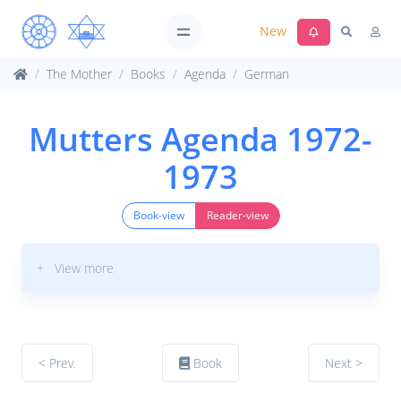
New
The Mother
Books
Agenda
German
Mutters Agenda 1972-
1973
Book-view
Reader-view
+ View more
< Prev.
Book
Next >