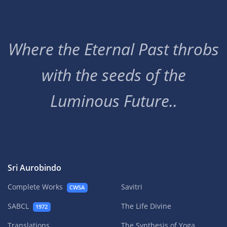
Where the Eternal Past throbs
with the seeds of the
Luminous Future..
Sri Aurobindo
Complete Works
Savitri
CWSA
SABCL
The Life Divine
1972
Translations
The Synthesis of Yoga