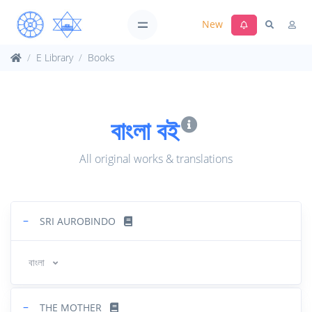
New
E Library
Books
বাংলা বই
All original works & translations
−
SRI AUROBINDO
বাংলা
−
THE MOTHER