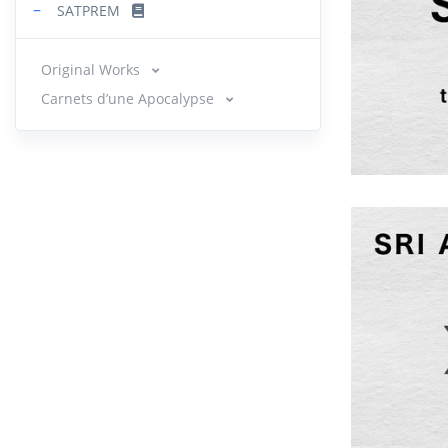
−
SATPREM
Original Works
Carnets d’une Apocalypse