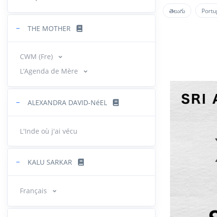
తెలుగు
Portu
−
THE MOTHER
CWM (Fre)
L’Agenda de Mère
−
ALEXANDRA DAVID-NéEL
L'Inde où j'ai vécu
−
KALU SARKAR
Français