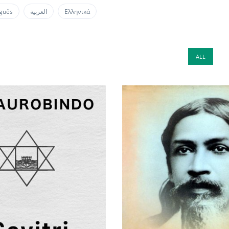
guês
العربية
Ελληνικά
ALL