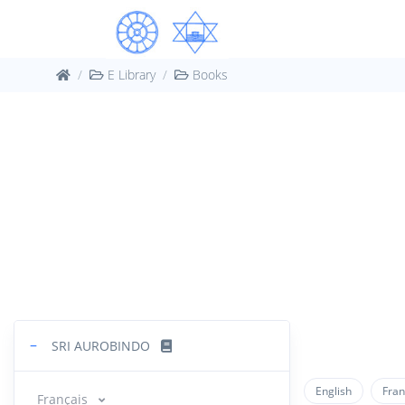
E Library
Books
−
SRI AUROBINDO
English
Fran
Français