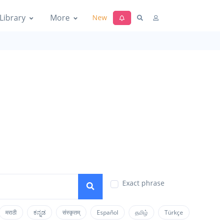
Library
More
New
Exact phrase
मराठी
ಕನ್ನಡ
संस्कृतम्
Español
தமிழ்
Türkçe